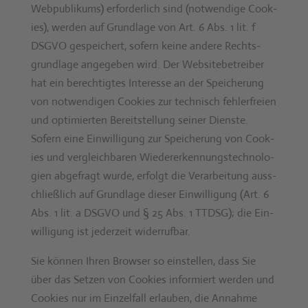
Webpub­likums) erforder­lich sind (notwendi­ge Cook­
ies), wer­den auf Grund­lage von Art. 6 Abs. 1 lit. f
DSGVO gespe­ichert, sofern keine andere Rechts­
grund­lage angegeben wird. Der Web­site­be­treiber
hat ein berechtigtes Inter­esse an der Spe­icherung
von notwendi­gen Cook­ies zur tech­nisch fehler­freien
und opti­mierten Bere­it­stel­lung sein­er Dien­ste.
Sofern eine Ein­willi­gung zur Spe­icherung von Cook­
ies und ver­gle­ich­baren Wieder­erken­nung­stech­nolo­
gien abge­fragt wurde, erfol­gt die Ver­ar­beitung auss­
chließlich auf Grund­lage dieser Ein­willi­gung (Art. 6
Abs. 1 lit. a DSGVO und § 25 Abs. 1 TTDSG); die Ein­
willi­gung ist jed­erzeit wider­ruf­bar.
Sie kön­nen Ihren Brows­er so ein­stellen, dass Sie
über das Set­zen von Cook­ies informiert wer­den und
Cook­ies nur im Einzelfall erlauben, die Annahme