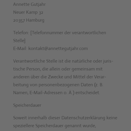
Annette Gut­jahr
Neuer Kamp 32
20357 Ham­burg
Tele­fon: [Tele­fon­num­mer der ver­ant­wortlichen
Stelle]
E‑Mail: kontakt@annettegutjahr.com
Ver­ant­wortliche Stelle ist die natür­liche oder juris­
tis­che Per­son, die allein oder gemein­sam mit
anderen über die Zwecke und Mit­tel der Ver­ar­
beitung von per­so­n­en­be­zo­ge­nen Dat­en (z. B.
Namen, E‑Mail-Adressen o. Ä.) entschei­det.
Spe­icher­dauer
Soweit inner­halb dieser Daten­schutzerk­lärung keine
speziellere Spe­icher­dauer genan­nt wurde,