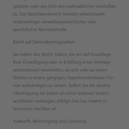
splatzes oder des Orts des mut­maßlichen Ver­stoßes
zu. Das Beschw­erderecht beste­ht unbeschadet
ander­weit­iger ver­wal­tungsrechtlich­er oder
gerichtlich­er Rechts­be­helfe.
Recht auf Daten­übertrag­barkeit
Sie haben das Recht, Dat­en, die wir auf Grund­lage
Ihrer Ein­willi­gung oder in Erfül­lung eines Ver­trags
automa­tisiert ver­ar­beit­en, an sich oder an einen
Drit­ten in einem gängi­gen, maschi­nen­les­baren For­
mat aushändi­gen zu lassen. Sofern Sie die direk­te
Über­tra­gung der Dat­en an einen anderen Ver­ant­
wortlichen ver­lan­gen, erfol­gt dies nur, soweit es
tech­nisch mach­bar ist.
Auskun­ft, Berich­ti­gung und Löschung