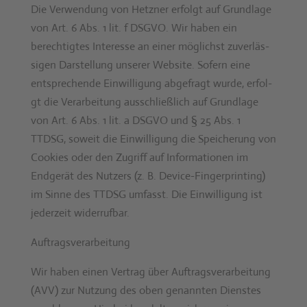
Die Ver­wen­dung von Het­zn­er erfol­gt auf Grund­lage
von Art. 6 Abs. 1 lit. f DSGVO. Wir haben ein
berechtigtes Inter­esse an ein­er möglichst zuver­läs­
si­gen Darstel­lung unser­er Web­site. Sofern eine
entsprechende Ein­willi­gung abge­fragt wurde, erfol­
gt die Ver­ar­beitung auss­chließlich auf Grund­lage
von Art. 6 Abs. 1 lit. a DSGVO und § 25 Abs. 1
TTDSG, soweit die Ein­willi­gung die Spe­icherung von
Cook­ies oder den Zugriff auf Infor­ma­tio­nen im
Endgerät des Nutzers (z. B. Device-Fin­ger­print­ing)
im Sinne des TTDSG umfasst. Die Ein­willi­gung ist
jed­erzeit wider­ruf­bar.
Auf­tragsver­ar­beitung
Wir haben einen Ver­trag über Auf­tragsver­ar­beitung
(AVV) zur Nutzung des oben genan­nten Dien­stes