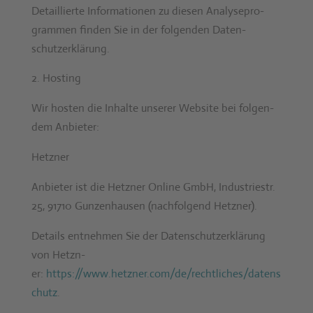
Detail­lierte Infor­ma­tio­nen zu diesen Analy­se­pro­
gram­men find­en Sie in der fol­gen­den Daten­
schutzerk­lärung.
Host­ing
Wir hosten die Inhalte unser­er Web­site bei fol­gen­
dem Anbi­eter:
Het­zn­er
Anbi­eter ist die Het­zn­er Online GmbH, Indus­triestr.
25, 91710 Gun­zen­hausen (nach­fol­gend Het­zn­er).
Details ent­nehmen Sie der Daten­schutzerk­lärung
von Het­zn­
er:
https://www.hetzner.com/de/rechtliches/datens
chutz
.