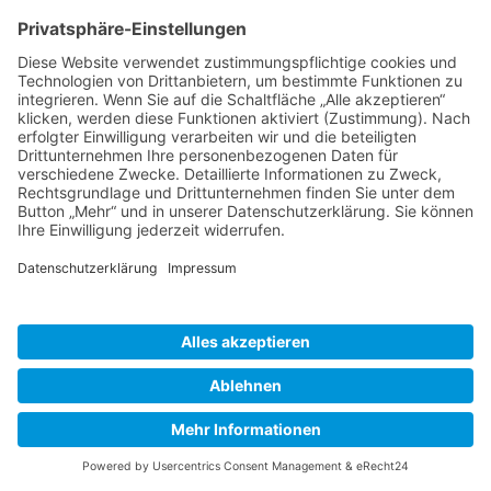
Dadurch kann beim Besuch dieser Web­site über das
Plu­g­in eine direk­te Verbindung zwis­chen Ihrem
Brows­er und dem Spo­ti­fy-Serv­er hergestellt wer­den.
Spo­ti­fy erhält dadurch die Infor­ma­tion, dass Sie mit
Ihrer IP-Adresse diese Web­site besucht haben.
Wenn Sie den Spo­ti­fy But­ton anklick­en, während
Sie in Ihrem Spo­ti­fy-Account ein­gel­og­gt sind, kön­
nen Sie die Inhalte dieser Web­site auf Ihrem Spo­ti­fy
Pro­fil ver­linken. Dadurch kann Spo­ti­fy den Besuch
dieser Web­site Ihrem Benutzerkon­to zuord­nen.
Wir weisen darauf hin, dass bei der Nutzung von
Spo­ti­fy Cook­ies von Google Ana­lyt­ics einge­set­zt
wer­den, sodass Ihre Nutzungs­dat­en bei der Nutzung
von Spo­ti­fy auch an Google weit­ergegeben wer­den
kön­nen. Google Ana­lyt­ics ist ein Tool des Google-