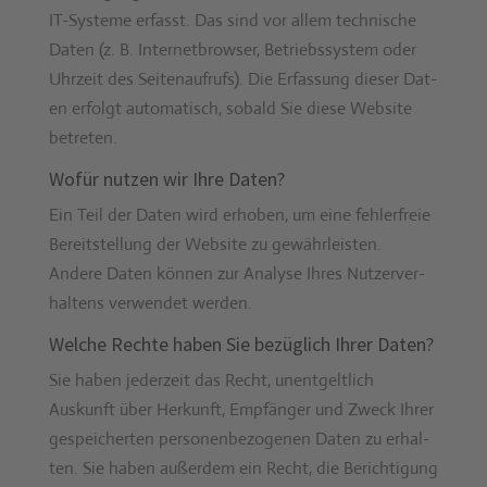
IT-Sys­teme erfasst. Das sind vor allem tech­nis­che
Dat­en (z. B. Inter­net­brows­er, Betrieb­ssys­tem oder
Uhrzeit des Seit­e­naufrufs). Die Erfas­sung dieser Dat­
en erfol­gt automa­tisch, sobald Sie diese Web­site
betreten.
Wofür nutzen wir Ihre Daten?
Ein Teil der Dat­en wird erhoben, um eine fehler­freie
Bere­it­stel­lung der Web­site zu gewährleis­ten.
Andere Dat­en kön­nen zur Analyse Ihres Nutzerver­
hal­tens ver­wen­det wer­den.
Welche Rechte haben Sie bezüglich Ihrer Daten?
Sie haben jed­erzeit das Recht, unent­geltlich
Auskun­ft über Herkun­ft, Empfänger und Zweck Ihrer
gespe­icherten per­so­n­en­be­zo­ge­nen Dat­en zu erhal­
ten. Sie haben außer­dem ein Recht, die Berich­ti­gung