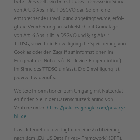
bote. Dies stellt ein berechtigtes Inter­esse im Sinne
von Art. 6 Abs. 1 lit. f DSGVO dar. Sofern eine
entsprechende Ein­willi­gung abge­fragt wurde, erfol­
gt die Ver­ar­beitung auss­chließlich auf Grund­lage
von Art. 6 Abs. 1 lit. a DSGVO und § 25 Abs. 1
TTDSG, soweit die Ein­willi­gung die Spe­icherung von
Cook­ies oder den Zugriff auf Infor­ma­tio­nen im
Endgerät des Nutzers (z. B. Device-Fin­ger­print­ing)
im Sinne des TTDSG umfasst. Die Ein­willi­gung ist
jed­erzeit wider­ruf­bar.
Weit­ere Infor­ma­tio­nen zum Umgang mit Nutzer­dat­
en find­en Sie in der Daten­schutzerk­lärung von
YouTube unter:
https://policies.google.com/privacy?
hl=de
.
Das Unternehmen ver­fügt über eine Zer­ti­fizierung
nach dem „EU-US Data Pri­va­cy Frame­work“ (DPF).