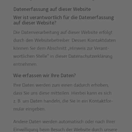
Datenerfassung auf dieser Website
Wer ist verantwortlich für die Datenerfassung
auf dieser Website?
Die Daten­ver­ar­beitung auf dieser Web­site erfol­gt
durch den Web­site­be­treiber. Dessen Kon­tak­t­dat­en
kön­nen Sie dem Abschnitt „Hin­weis zur Ver­ant­
wortlichen Stelle“ in dieser Daten­schutzerk­lärung
ent­nehmen.
Wie erfassen wir Ihre Daten?
Ihre Dat­en wer­den zum einen dadurch erhoben,
dass Sie uns diese mit­teilen. Hier­bei kann es sich
z. B. um Dat­en han­deln, die Sie in ein Kon­tak­t­for­
mu­lar eingeben.
Andere Dat­en wer­den automa­tisch oder nach Ihrer
Ein­willi­gung beim Besuch der Web­site durch unsere