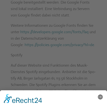
Google bere­it­gestellt wer­den. Die Google Fonts
sind lokal instal­liert. Eine Verbindung zu Servern
von Google find­et dabei nicht statt.
Weit­ere Infor­ma­tio­nen zu Google Fonts find­en Sie
unter
https://developers.google.com/fonts/faq
und
in der Daten­schutzerk­lärung von
Google:
https://policies.google.com/privacy?hl=de
.
Spo­ti­fy
Auf dieser Web­site sind Funk­tio­nen des Musik-
Dien­stes Spo­ti­fy einge­bun­den. Anbi­eter ist die Spo­
ti­fy AB, Birg­er Jarls­gatan 61, 113 56 Stock­holm in
Schwe­den. Die Spo­ti­fy Plu­g­ins erken­nen Sie an dem
grü­nen Logo auf dieser Web­site. Eine Über­sicht
über die Spo­ti­fy-Plu­g­ins find­en Sie
unter:
https://developer.spotify.com
.