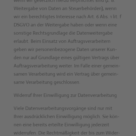
wenn wir geset­zlich hierzu verpflichtet sind (z. B.
Weit­er­gabe von Dat­en an Steuer­be­hör­den), wenn
wir ein berechtigtes Inter­esse nach Art. 6 Abs. 1 lit. f
DSGVO an der Weit­er­gabe haben oder wenn eine
son­stige Rechts­grund­lage die Daten­weit­er­gabe
erlaubt. Beim Ein­satz von Auf­tragsver­ar­beit­ern
geben wir per­so­n­en­be­zo­gene Dat­en unser­er Kun­
den nur auf Grund­lage eines gülti­gen Ver­trags über
Auf­tragsver­ar­beitung weit­er. Im Falle ein­er gemein­
samen Ver­ar­beitung wird ein Ver­trag über gemein­
same Ver­ar­beitung geschlossen.
Wider­ruf Ihrer Ein­willi­gung zur Daten­ver­ar­beitung
Viele Daten­ver­ar­beitungsvorgänge sind nur mit
Ihrer aus­drück­lichen Ein­willi­gung möglich. Sie kön­
nen eine bere­its erteilte Ein­willi­gung jed­erzeit
wider­rufen. Die Recht­mäßigkeit der bis zum Wider­