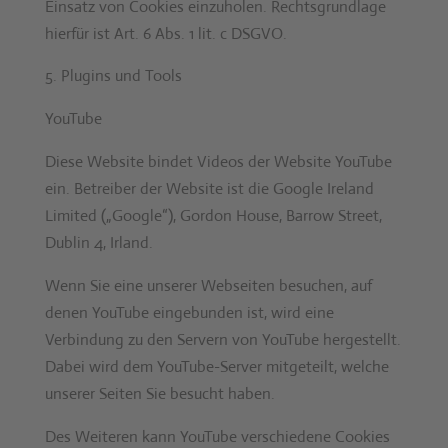
Ein­satz von Cook­ies einzu­holen. Rechts­grund­lage
hier­für ist Art. 6 Abs. 1 lit. c DSGVO.
Plu­g­ins und Tools
YouTube
Diese Web­site bindet Videos der Web­site YouTube
ein. Betreiber der Web­site ist die Google Ire­land
Lim­it­ed („Google“), Gor­don House, Bar­row Street,
Dublin 4, Irland.
Wenn Sie eine unser­er Web­seit­en besuchen, auf
denen YouTube einge­bun­den ist, wird eine
Verbindung zu den Servern von YouTube hergestellt.
Dabei wird dem YouTube-Serv­er mit­geteilt, welche
unser­er Seit­en Sie besucht haben.
Des Weit­eren kann YouTube ver­schiedene Cook­ies