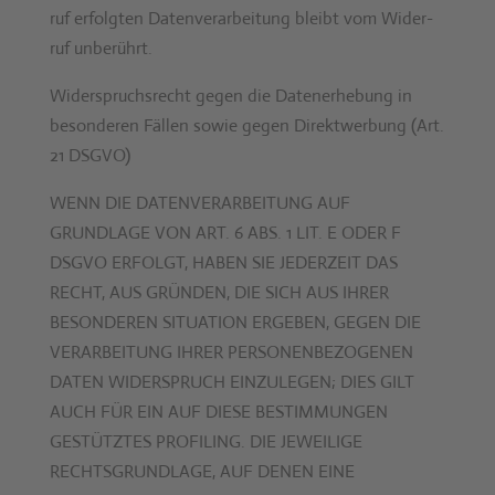
ruf erfol­gten Daten­ver­ar­beitung bleibt vom Wider­
ruf unberührt.
Wider­spruch­srecht gegen die Daten­er­he­bung in
beson­deren Fällen sowie gegen Direk­twer­bung (Art.
21 DSGVO)
WENN DIE DATENVERARBEITUNG AUF
GRUNDLAGE VON ART. 6 ABS. 1 LIT. E ODER F
DSGVO ERFOLGT, HABEN SIE JEDERZEIT DAS
RECHT, AUS GRÜNDEN, DIE SICH AUS IHRER
BESONDEREN SITUATION ERGEBEN, GEGEN DIE
VERARBEITUNG IHRER PERSONENBEZOGENEN
DATEN WIDERSPRUCH EINZULEGEN; DIES GILT
AUCH FÜR EIN AUF DIESE BESTIMMUNGEN
GESTÜTZTES PROFILING. DIE JEWEILIGE
RECHTSGRUNDLAGE, AUF DENEN EINE