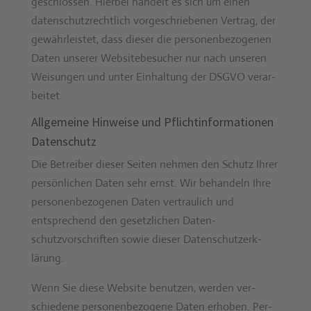
geschlossen. Hier­bei han­delt es sich um einen
daten­schutzrechtlich vorgeschriebe­nen Ver­trag, der
gewährleis­tet, dass dieser die per­so­n­en­be­zo­ge­nen
Dat­en unser­er Web­sitebe­such­er nur nach unseren
Weisun­gen und unter Ein­hal­tung der DSGVO ver­ar­
beit­et.
Allgemeine Hinweise und Pflicht­informationen
Datenschutz
Die Betreiber dieser Seit­en nehmen den Schutz Ihrer
per­sön­lichen Dat­en sehr ernst. Wir behan­deln Ihre
per­so­n­en­be­zo­ge­nen Dat­en ver­traulich und
entsprechend den geset­zlichen Daten­
schutzvorschriften sowie dieser Daten­schutzerk­
lärung.
Wenn Sie diese Web­site benutzen, wer­den ver­
schiedene per­so­n­en­be­zo­gene Dat­en erhoben. Per­