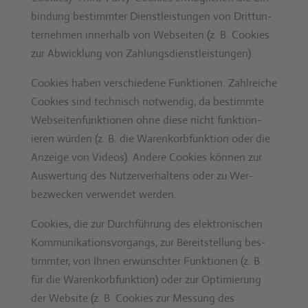
bindung bes­timmter Dien­stleis­tun­gen von Drit­tun­
ternehmen inner­halb von Web­seit­en (z. B. Cook­ies
zur Abwick­lung von Zahlungs­di­en­stleis­tun­gen).
Cook­ies haben ver­schiedene Funk­tio­nen. Zahlre­iche
Cook­ies sind tech­nisch notwendig, da bes­timmte
Web­seit­en­funk­tio­nen ohne diese nicht funk­tion­
ieren wür­den (z. B. die Warenko­rb­funk­tion oder die
Anzeige von Videos). Andere Cook­ies kön­nen zur
Auswer­tung des Nutzerver­hal­tens oder zu Wer­
bezweck­en ver­wen­det wer­den.
Cook­ies, die zur Durch­führung des elek­tro­n­is­chen
Kom­mu­nika­tionsvor­gangs, zur Bere­it­stel­lung bes­
timmter, von Ihnen erwün­schter Funk­tio­nen (z. B.
für die Warenko­rb­funk­tion) oder zur Opti­mierung
der Web­site (z. B. Cook­ies zur Mes­sung des