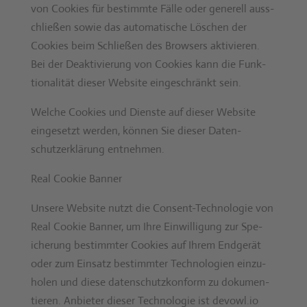
von Cook­ies für bes­timmte Fälle oder generell auss­
chließen sowie das automa­tis­che Löschen der
Cook­ies beim Schließen des Browsers aktivieren.
Bei der Deak­tivierung von Cook­ies kann die Funk­
tion­al­ität dieser Web­site eingeschränkt sein.
Welche Cook­ies und Dien­ste auf dieser Web­site
einge­set­zt wer­den, kön­nen Sie dieser Daten­
schutzerk­lärung ent­nehmen.
Real Cook­ie Ban­ner
Unsere Web­site nutzt die Con­sent-Tech­nolo­gie von
Real Cook­ie Ban­ner, um Ihre Ein­willi­gung zur Spe­
icherung bes­timmter Cook­ies auf Ihrem Endgerät
oder zum Ein­satz bes­timmter Tech­nolo­gien einzu­
holen und diese daten­schutzkon­form zu doku­men­
tieren. Anbi­eter dieser Tech­nolo­gie ist devowl.io