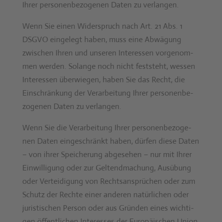
Ihrer per­so­n­en­be­zo­ge­nen Dat­en zu ver­lan­gen.
Wenn Sie einen Wider­spruch nach Art. 21 Abs. 1
DSGVO ein­gelegt haben, muss eine Abwä­gung
zwis­chen Ihren und unseren Inter­essen vorgenom­
men wer­den. Solange noch nicht fest­ste­ht, wessen
Inter­essen über­wiegen, haben Sie das Recht, die
Ein­schränkung der Ver­ar­beitung Ihrer per­so­n­en­be­
zo­ge­nen Dat­en zu ver­lan­gen.
Wenn Sie die Ver­ar­beitung Ihrer per­so­n­en­be­zo­ge­
nen Dat­en eingeschränkt haben, dür­fen diese Dat­en
– von ihrer Spe­icherung abge­se­hen – nur mit Ihrer
Ein­willi­gung oder zur Gel­tend­machung, Ausübung
oder Vertei­di­gung von Recht­sansprüchen oder zum
Schutz der Rechte ein­er anderen natür­lichen oder
juris­tis­chen Per­son oder aus Grün­den eines wichti­
gen öffentlichen Inter­ess­es der Europäis­chen Union