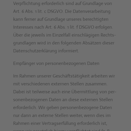
Verpflich­tung erforder­lich sind auf Grund­lage von
Art. 6 Abs. 1 lit. c DSGVO. Die Daten­ver­ar­beitung
kann fern­er auf Grund­lage unseres berechtigten
Inter­ess­es nach Art. 6 Abs. 1 lit. f DSGVO erfol­gen.
Über die jew­eils im Einzelfall ein­schlägi­gen Rechts­
grund­la­gen wird in den fol­gen­den Absätzen dieser
Daten­schutzerk­lärung informiert.
Empfänger von per­so­n­en­be­zo­ge­nen Dat­en
Im Rah­men unser­er Geschäft­stätigkeit arbeit­en wir
mit ver­schiede­nen exter­nen Stellen zusam­men.
Dabei ist teil­weise auch eine Über­mit­tlung von per­
so­n­en­be­zo­ge­nen Dat­en an diese exter­nen Stellen
erforder­lich. Wir geben per­so­n­en­be­zo­gene Dat­en
nur dann an externe Stellen weit­er, wenn dies im
Rah­men ein­er Ver­tragser­fül­lung erforder­lich ist,