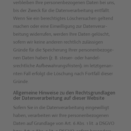
verbleiben Ihre per­so­n­en­be­zo­ge­nen Dat­en bei uns,
bis der Zweck für die Daten­ver­ar­beitung ent­fällt.
Wenn Sie ein berechtigtes Lösch­er­suchen gel­tend
machen oder eine Ein­willi­gung zur Daten­ver­ar­
beitung wider­rufen, wer­den Ihre Dat­en gelöscht,
sofern wir keine anderen rechtlich zuläs­si­gen
Gründe für die Spe­icherung Ihrer per­so­n­en­be­zo­ge­
nen Dat­en haben (z. B. steuer- oder han­del­
srechtliche Auf­be­wahrungs­fris­ten); im let­zt­ge­nan­
nten Fall erfol­gt die Löschung nach Fort­fall dieser
Gründe.
Allgemeine Hinweise zu den Rechtsgrundlagen
der Datenverarbeitung auf dieser Website
Sofern Sie in die Daten­ver­ar­beitung eingewil­ligt
haben, ver­ar­beit­en wir Ihre per­so­n­en­be­zo­ge­nen
Dat­en auf Grund­lage von Art. 6 Abs. 1 lit. a DSGVO