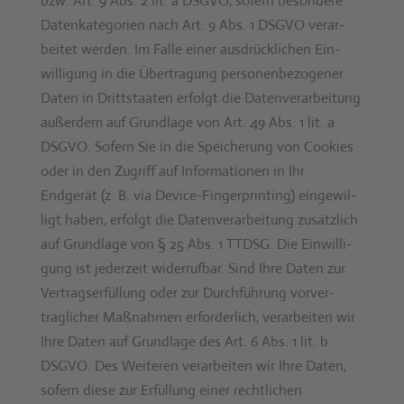
bzw. Art. 9 Abs. 2 lit. a DSGVO, sofern beson­dere
Datenkat­e­gorien nach Art. 9 Abs. 1 DSGVO ver­ar­
beit­et wer­den. Im Falle ein­er aus­drück­lichen Ein­
willi­gung in die Über­tra­gung per­so­n­en­be­zo­gen­er
Dat­en in Drittstaat­en erfol­gt die Daten­ver­ar­beitung
außer­dem auf Grund­lage von Art. 49 Abs. 1 lit. a
DSGVO. Sofern Sie in die Spe­icherung von Cook­ies
oder in den Zugriff auf Infor­ma­tio­nen in Ihr
Endgerät (z. B. via Device-Fin­ger­print­ing) eingewil­
ligt haben, erfol­gt die Daten­ver­ar­beitung zusät­zlich
auf Grund­lage von § 25 Abs. 1 TTDSG. Die Ein­willi­
gung ist jed­erzeit wider­ruf­bar. Sind Ihre Dat­en zur
Ver­tragser­fül­lung oder zur Durch­führung vorver­
traglich­er Maß­nah­men erforder­lich, ver­ar­beit­en wir
Ihre Dat­en auf Grund­lage des Art. 6 Abs. 1 lit. b
DSGVO. Des Weit­eren ver­ar­beit­en wir Ihre Dat­en,
sofern diese zur Erfül­lung ein­er rechtlichen