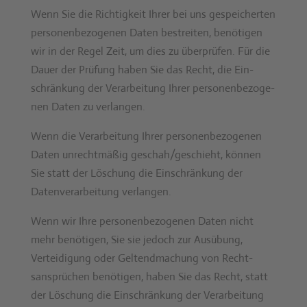
Wenn Sie die Richtigkeit Ihrer bei uns gespe­icherten
per­so­n­en­be­zo­ge­nen Dat­en bestre­it­en, benöti­gen
wir in der Regel Zeit, um dies zu über­prüfen. Für die
Dauer der Prü­fung haben Sie das Recht, die Ein­
schränkung der Ver­ar­beitung Ihrer per­so­n­en­be­zo­ge­
nen Dat­en zu ver­lan­gen.
Wenn die Ver­ar­beitung Ihrer per­so­n­en­be­zo­ge­nen
Dat­en unrecht­mäßig geschah/geschieht, kön­nen
Sie statt der Löschung die Ein­schränkung der
Daten­ver­ar­beitung ver­lan­gen.
Wenn wir Ihre per­so­n­en­be­zo­ge­nen Dat­en nicht
mehr benöti­gen, Sie sie jedoch zur Ausübung,
Vertei­di­gung oder Gel­tend­machung von Recht­
sansprüchen benöti­gen, haben Sie das Recht, statt
der Löschung die Ein­schränkung der Ver­ar­beitung