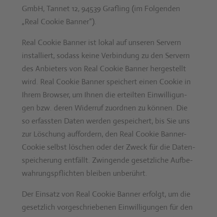
GmbH, Tan­net 12, 94539 Grafling (im Fol­gen­den
„Real Cook­ie Ban­ner“).
Real Cook­ie Ban­ner ist lokal auf unseren Servern
instal­liert, sodass keine Verbindung zu den Servern
des Anbi­eters von Real Cook­ie Ban­ner hergestellt
wird. Real Cook­ie Ban­ner spe­ichert einen Cook­ie in
Ihrem Brows­er, um Ihnen die erteil­ten Ein­willi­gun­
gen bzw. deren Wider­ruf zuord­nen zu kön­nen. Die
so erfassten Dat­en wer­den gespe­ichert, bis Sie uns
zur Löschung auf­fordern, den Real Cook­ie Ban­ner-
Cook­ie selb­st löschen oder der Zweck für die Daten­
spe­icherung ent­fällt. Zwin­gende geset­zliche Auf­be­
wahrungspflicht­en bleiben unberührt.
Der Ein­satz von Real Cook­ie Ban­ner erfol­gt, um die
geset­zlich vorgeschriebe­nen Ein­willi­gun­gen für den