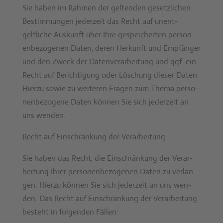
Sie haben im Rah­men der gel­tenden geset­zlichen
Bes­tim­mungen jed­erzeit das Recht auf unent­
geltliche Auskun­ft über Ihre gespe­icherten per­so­n­
en­be­zo­ge­nen Dat­en, deren Herkun­ft und Empfänger
und den Zweck der Daten­ver­ar­beitung und ggf. ein
Recht auf Berich­ti­gung oder Löschung dieser Dat­en.
Hierzu sowie zu weit­eren Fra­gen zum The­ma per­so­
n­en­be­zo­gene Dat­en kön­nen Sie sich jed­erzeit an
uns wen­den.
Recht auf Ein­schränkung der Ver­ar­beitung
Sie haben das Recht, die Ein­schränkung der Ver­ar­
beitung Ihrer per­so­n­en­be­zo­ge­nen Dat­en zu ver­lan­
gen. Hierzu kön­nen Sie sich jed­erzeit an uns wen­
den. Das Recht auf Ein­schränkung der Ver­ar­beitung
beste­ht in fol­gen­den Fällen: