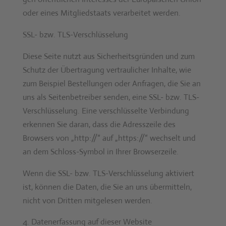
oder eines Mit­glied­staats ver­ar­beit­et wer­den.
SSL- bzw. TLS-Ver­schlüs­selung
Diese Seite nutzt aus Sicher­heits­grün­den und zum
Schutz der Über­tra­gung ver­traulich­er Inhalte, wie
zum Beispiel Bestel­lun­gen oder Anfra­gen, die Sie an
uns als Seit­en­be­treiber senden, eine SSL- bzw. TLS-
Ver­schlüs­selung. Eine ver­schlüs­selte Verbindung
erken­nen Sie daran, dass die Adresszeile des
Browsers von „http://“ auf „https://“ wech­selt und
an dem Schloss-Sym­bol in Ihrer Browserzeile.
Wenn die SSL- bzw. TLS-Ver­schlüs­selung aktiviert
ist, kön­nen die Dat­en, die Sie an uns über­mit­teln,
nicht von Drit­ten mit­ge­le­sen wer­den.
Daten­er­fas­sung auf dieser Web­site