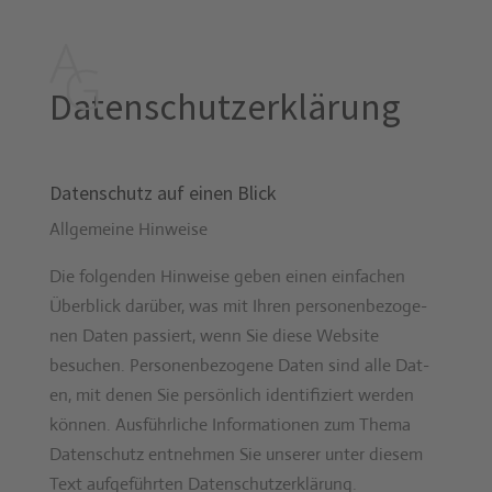
Datenschutz­erklärung
Datenschutz auf einen Blick
All­ge­meine Hin­weise
Die fol­gen­den Hin­weise geben einen ein­fachen
Überblick darüber, was mit Ihren per­so­n­en­be­zo­ge­
nen Dat­en passiert, wenn Sie diese Web­site
besuchen. Per­so­n­en­be­zo­gene Dat­en sind alle Dat­
en, mit denen Sie per­sön­lich iden­ti­fiziert wer­den
kön­nen. Aus­führliche Infor­ma­tio­nen zum The­ma
Daten­schutz ent­nehmen Sie unser­er unter diesem
Text aufge­führten Daten­schutzerk­lärung.