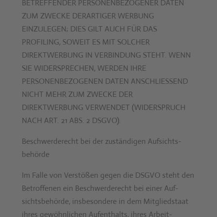
BETREFFENDER PERSONENBEZOGENER DATEN
ZUM ZWECKE DERARTIGER WERBUNG
EINZULEGEN; DIES GILT AUCH FÜR DAS
PROFILING, SOWEIT ES MIT SOLCHER
DIREKTWERBUNG IN VERBINDUNG STEHT. WENN
SIE WIDERSPRECHEN, WERDEN IHRE
PERSONENBEZOGENEN DATEN ANSCHLIESSEND
NICHT MEHR ZUM ZWECKE DER
DIREKTWERBUNG VERWENDET (WIDERSPRUCH
NACH ART. 21 ABS. 2 DSGVO).
Beschwerde­recht bei der zuständi­gen Aufsichts­
behörde
Im Falle von Ver­stößen gegen die DSGVO ste­ht den
Betrof­fe­nen ein Beschw­erderecht bei ein­er Auf­
sichts­be­hörde, ins­beson­dere in dem Mit­glied­staat
ihres gewöhn­lichen Aufen­thalts, ihres Arbeit­