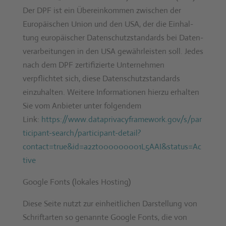
Der DPF ist ein Übereinkom­men zwis­chen der
Europäis­chen Union und den USA, der die Ein­hal­
tung europäis­ch­er Daten­schutz­s­tan­dards bei Daten­
ver­ar­beitun­gen in den USA gewährleis­ten soll. Jedes
nach dem DPF zer­ti­fizierte Unternehmen
verpflichtet sich, diese Daten­schutz­s­tan­dards
einzuhal­ten. Weit­ere Infor­ma­tio­nen hierzu erhal­ten
Sie vom Anbi­eter unter fol­gen­dem
Link:
https://www.dataprivacyframework.gov/s/par
ticipant-search/participant-detail?
contact=true&id=a2zt000000001L5AAI&status=Ac
tive
Google Fonts (lokales Host­ing)
Diese Seite nutzt zur ein­heitlichen Darstel­lung von
Schrif­tarten so genan­nte Google Fonts, die von