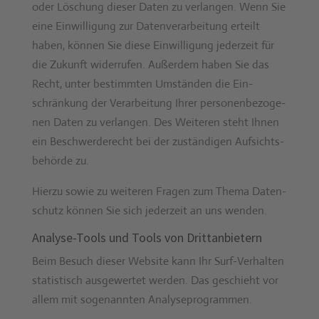
oder Löschung dieser Dat­en zu ver­lan­gen. Wenn Sie
eine Ein­willi­gung zur Daten­ver­ar­beitung erteilt
haben, kön­nen Sie diese Ein­willi­gung jed­erzeit für
die Zukun­ft wider­rufen. Außer­dem haben Sie das
Recht, unter bes­timmten Umstän­den die Ein­
schränkung der Ver­ar­beitung Ihrer per­so­n­en­be­zo­ge­
nen Dat­en zu ver­lan­gen. Des Weit­eren ste­ht Ihnen
ein Beschw­erderecht bei der zuständi­gen Auf­sichts­
be­hörde zu.
Hierzu sowie zu weit­eren Fra­gen zum The­ma Daten­
schutz kön­nen Sie sich jed­erzeit an uns wen­den.
Analyse-Tools und Tools von Dritt­anbietern
Beim Besuch dieser Web­site kann Ihr Surf-Ver­hal­ten
sta­tis­tisch aus­gew­ertet wer­den. Das geschieht vor
allem mit soge­nan­nten Analy­se­pro­gram­men.