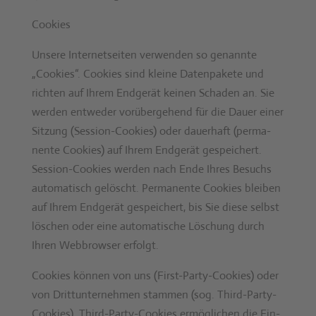
Cook­ies
Unsere Inter­net­seit­en ver­wen­den so genan­nte
„Cook­ies“. Cook­ies sind kleine Daten­pakete und
richt­en auf Ihrem Endgerät keinen Schaden an. Sie
wer­den entwed­er vorüberge­hend für die Dauer ein­er
Sitzung (Ses­sion-Cook­ies) oder dauer­haft (per­ma­
nente Cook­ies) auf Ihrem Endgerät gespe­ichert.
Ses­sion-Cook­ies wer­den nach Ende Ihres Besuchs
automa­tisch gelöscht. Per­ma­nente Cook­ies bleiben
auf Ihrem Endgerät gespe­ichert, bis Sie diese selb­st
löschen oder eine automa­tis­che Löschung durch
Ihren Web­brows­er erfol­gt.
Cook­ies kön­nen von uns (First-Par­ty-Cook­ies) oder
von Drit­tun­ternehmen stam­men (sog. Third-Par­ty-
Cook­ies). Third-Par­ty-Cook­ies ermöglichen die Ein­