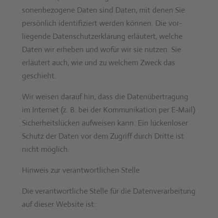
so­n­en­be­zo­gene Dat­en sind Dat­en, mit denen Sie
per­sön­lich iden­ti­fiziert wer­den kön­nen. Die vor­
liegende Daten­schutzerk­lärung erläutert, welche
Dat­en wir erheben und wofür wir sie nutzen. Sie
erläutert auch, wie und zu welchem Zweck das
geschieht.
Wir weisen darauf hin, dass die Datenüber­tra­gung
im Inter­net (z. B. bei der Kom­mu­nika­tion per E‑Mail)
Sicher­heit­slück­en aufweisen kann. Ein lück­en­los­er
Schutz der Dat­en vor dem Zugriff durch Dritte ist
nicht möglich.
Hin­weis zur ver­ant­wortlichen Stelle
Die ver­ant­wortliche Stelle für die Daten­ver­ar­beitung
auf dieser Web­site ist: