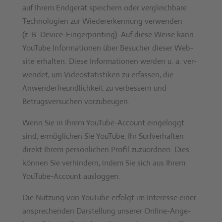
auf Ihrem Endgerät spe­ich­ern oder ver­gle­ich­bare
Tech­nolo­gien zur Wieder­erken­nung ver­wen­den
(z. B. Device-Fin­ger­print­ing). Auf diese Weise kann
YouTube Infor­ma­tio­nen über Besuch­er dieser Web­
site erhal­ten. Diese Infor­ma­tio­nen wer­den u. a. ver­
wen­det, um Video­sta­tis­tiken zu erfassen, die
Anwen­der­fre­undlichkeit zu verbessern und
Betrugsver­suchen vorzubeu­gen.
Wenn Sie in Ihrem YouTube-Account ein­gel­og­gt
sind, ermöglichen Sie YouTube, Ihr Sur­fver­hal­ten
direkt Ihrem per­sön­lichen Pro­fil zuzuord­nen. Dies
kön­nen Sie ver­hin­dern, indem Sie sich aus Ihrem
YouTube-Account aus­loggen.
Die Nutzung von YouTube erfol­gt im Inter­esse ein­er
ansprechen­den Darstel­lung unser­er Online-Ange­