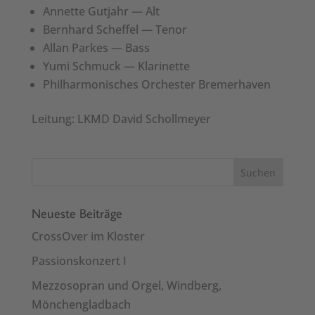
Annette Gut­jahr — Alt
Bern­hard Schef­fel — Tenor
Allan Parkes — Bass
Yumi Schmuck — Klar­inette
Phil­har­monis­ches Orch­ester Bre­mer­haven
Leitung: LKMD David Schollmey­er
Neueste Beiträge
CrossOver im Kloster
Passionskonzert I
Mezzosopran und Orgel, Windberg,
Mönchengladbach