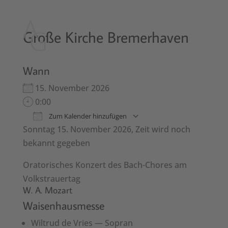
Große Kirche Bremerhaven
Wann
15. Novem­ber 2026
0:00
Zum Kalender hinzufügen
Son­ntag 15. Novem­ber 2026, Zeit wird noch
ICS herun­ter­laden
Google Kalen­der
bekan­nt gegeben
Ora­torisches Konz­ert des Bach-Chores am
Volk­strauertag
W. A. Mozart
Waisenhausmesse
Wiltrud de Vries — Sopran