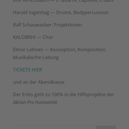
Rolf Kirschbaum — E- Gitarre, Lap­steel, E‑Bass
Har­ald Ingen­hag — Drums, Bodyper­cus­sion
Ralf Schauwack­er: Pro­jek­tio­nen
KALOBRHI — Chor
Elmar Lehnen — Konzep­tion, Kom­po­si­tion,
Musikalis­che Leitung
TICKETS HIER
und an der Abend­kasse
Der Erlös geht zu 100% in die Hil­f­spro­jek­te der
Aktion Pro Human­ität