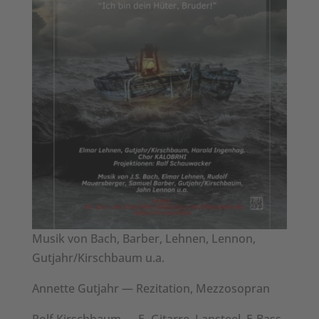
Musik von Bach, Bar­ber, Lehnen, Lennon,
Gutjahr/Kirschbaum u.a.
Annette Gut­jahr — Rez­i­ta­tion, Mez­zoso­pran